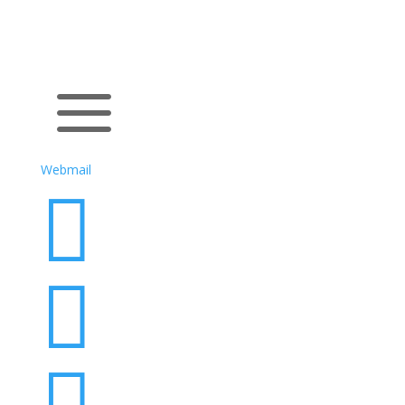
a
Webmail


