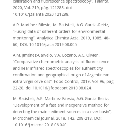
calibration and fluorescence spectroscopy”. Talanta,
2020, Vol. 219, pág. 121288, doi
10.1016/j.talanta.2020.121288.
A.R. Martínez Bilesio, M. Batistelli, A.G. García-Reiriz,
“Fusing data of different orders for environmental
monitoring”, Analytica Chimica Acta, 2019, 1085, 48-
60, DOI: 10.1016/j.aca.2019.08.005
A.M. Jiménez-Carvelo, V.A. Lozano, A.C. Olivieri,
“Comparative chemometric analysis of fluorescence
and near infrared spectroscopies for authenticity
confirmation and geographical origin of Argentinean
extra virgin olive oils”. Food Control, 2019, Vol. 96, pág.
22-28, doi 10.1016/j.foodcont.2018.08.024.
M. Batistelli, A.R. Martínez Bilesio, A.G. García Reiriz,
“Development of a fast and inexpensive method for
detecting the main sediment sources in a river basin”,
Microchemical Journal, 2018, 142, 208-218, DOI:
10.1016/j.microc.2018.06.040