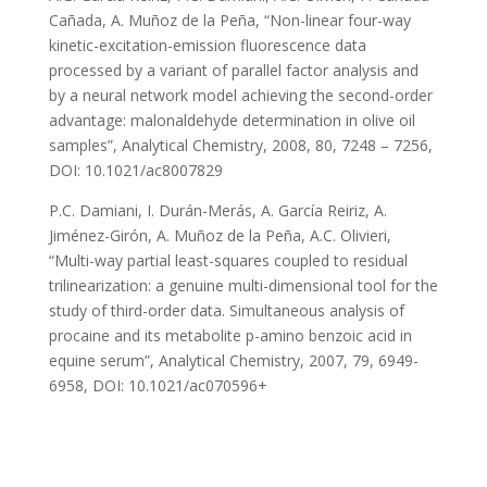
Cañada, A. Muñoz de la Peña, “Non-linear four-way
kinetic-excitation-emission fluorescence data
processed by a variant of parallel factor analysis and
by a neural network model achieving the second-order
advantage: malonaldehyde determination in olive oil
samples”, Analytical Chemistry, 2008, 80, 7248 – 7256,
DOI: 10.1021/ac8007829
P.C. Damiani, I. Durán-Merás, A. García Reiriz, A.
Jiménez-Girón, A. Muñoz de la Peña, A.C. Olivieri,
“Multi-way partial least-squares coupled to residual
trilinearization: a genuine multi-dimensional tool for the
study of third-order data. Simultaneous analysis of
procaine and its metabolite p-amino benzoic acid in
equine serum”, Analytical Chemistry, 2007, 79, 6949-
6958, DOI: 10.1021/ac070596+