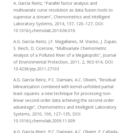
A. García Reiriz, “Parallel factor analysis and
multivariate curve resolution as data fusion tools to
supervise a stream”, Chemometrics and Intelligent
Laboratory Systems, 2014, 137, 120–127, DOI:
10.1016/j.chemolab.2014.06.016
A.G. García-Reiriz, J.F. Magallanes, M. Vracko, J. Zupan,
S. Reich, D. Cicerone, “Multivariate Chemometric
Analysis of a Polluted River of a Megalopolis”, Journal
of Environmental Protection, 2011, 2, 903-914, DOI:
10.4236/jep.2011.27103
A.G. García Reiriz, P.C. Damiani, A.C. Olivieri, “Residual
bilinearization combined with kernel-unfolded partial
least-squares: a new technique for processing non-
linear second-order data achieving the second-order
advantage”, Chemometrics and Intelligent Laboratory
Systems, 2010, 100, 127–135, DOI:
10.1016/j.chemolab.2009.11.009
A.G. García Reiriz, P.C. Damiani, A.C. Olivieri, F. Cañada-