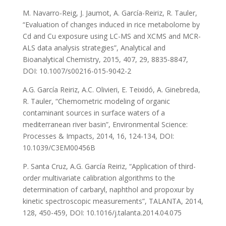
M. Navarro-Reig, J. Jaumot, A. García-Reiriz, R. Tauler,
“Evaluation of changes induced in rice metabolome by
Cd and Cu exposure using LC-MS and XCMS and MCR-
ALS data analysis strategies”, Analytical and
Bioanalytical Chemistry, 2015, 407, 29, 8835-8847,
DOI: 10.1007/s00216-015-9042-2
A.G. García Reiriz, A.C. Olivieri, E. Teixidó, A. Ginebreda,
R. Tauler, “Chemometric modeling of organic
contaminant sources in surface waters of a
mediterranean river basin”, Environmental Science:
Processes & Impacts, 2014, 16, 124-134, DOI:
10.1039/C3EM00456B
P. Santa Cruz, A.G. García Reiriz, “Application of third-
order multivariate calibration algorithms to the
determination of carbaryl, naphthol and propoxur by
kinetic spectroscopic measurements”, TALANTA, 2014,
128, 450-459, DOI: 10.1016/j.talanta.2014.04.075