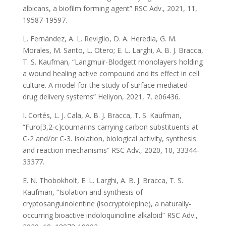
albicans, a biofilm forming agent” RSC Adv., 2021, 11,
19587-19597.
L. Fernández, A. L. Reviglio, D. A. Heredia, G. M.
Morales, M. Santo, L. Otero; E. L. Larghi, A. B. J. Bracca,
T. S. Kaufman, “Langmuir-Blodgett monolayers holding
a wound healing active compound and its effect in cell
culture. A model for the study of surface mediated
drug delivery systems” Heliyon, 2021, 7, e06436.
I. Cortés, L. J. Cala, A. B. J. Bracca, T. S. Kaufman,
“Furo[3,2-c]coumarins carrying carbon substituents at
C-2 and/or C-3. Isolation, biological activity, synthesis
and reaction mechanisms” RSC Adv., 2020, 10, 33344-
33377.
E. N. Thobokholt, E. L. Larghi, A. B. J. Bracca, T. S.
Kaufman, “Isolation and synthesis of
cryptosanguinolentine (isocryptolepine), a naturally-
occurring bioactive indoloquinoline alkaloid” RSC Adv.,