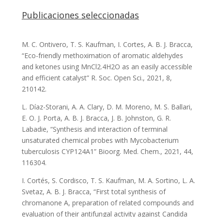
Publicaciones seleccionadas
M. C. Ontivero, T. S. Kaufman, I. Cortes, A. B. J. Bracca,
“Eco-friendly methoximation of aromatic aldehydes
and ketones using MnCl2.4H2O as an easily accessible
and efficient catalyst” R. Soc. Open Sci., 2021, 8,
210142.
L. Díaz-Storani, A. A. Clary, D. M. Moreno, M. S. Ballari,
E. O. J. Porta, A. B. J. Bracca, J. B. Johnston, G. R.
Labadie, “Synthesis and interaction of terminal
unsaturated chemical probes with Mycobacterium
tuberculosis CYP124A1” Bioorg. Med. Chem., 2021, 44,
116304.
I. Cortés, S. Cordisco, T. S. Kaufman, M. A. Sortino, L. A.
Svetaz, A. B. J. Bracca, “First total synthesis of
chromanone A, preparation of related compounds and
evaluation of their antifungal activity against Candida