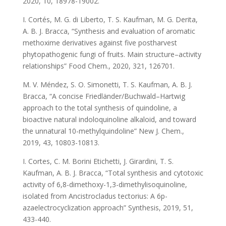
2020, 10, 18978-19002.
I. Cortés, M. G. di Liberto, T. S. Kaufman, M. G. Derita,
A. B. J. Bracca, “Synthesis and evaluation of aromatic
methoxime derivatives against five postharvest
phytopathogenic fungi of fruits. Main structure–activity
relationships” Food Chem., 2020, 321, 126701.
M. V. Méndez, S. O. Simonetti, T. S. Kaufman, A. B. J.
Bracca, “A concise Friedländer/Buchwald–Hartwig
approach to the total synthesis of quindoline, a
bioactive natural indoloquinoline alkaloid, and toward
the unnatural 10-methylquindoline” New J. Chem.,
2019, 43, 10803-10813.
I. Cortes, C. M. Borini Etichetti, J. Girardini, T. S.
Kaufman, A. B. J. Bracca, “Total synthesis and cytotoxic
activity of 6,8-dimethoxy-1,3-dimethylisoquinoline,
isolated from Ancistrocladus tectorius: A 6p-
azaelectrocyclization approach” Synthesis, 2019, 51,
433-440.