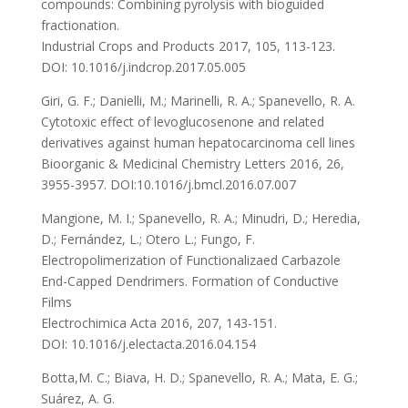
compounds: Combining pyrolysis with bioguided
fractionation.
Industrial Crops and Products 2017, 105, 113-123.
DOI: 10.1016/j.indcrop.2017.05.005
Giri, G. F.; Danielli, M.; Marinelli, R. A.; Spanevello, R. A.
Cytotoxic effect of levoglucosenone and related
derivatives against human hepatocarcinoma cell lines
Bioorganic & Medicinal Chemistry Letters 2016, 26,
3955-3957. DOI:10.1016/j.bmcl.2016.07.007
Mangione, M. I.; Spanevello, R. A.; Minudri, D.; Heredia,
D.; Fernández, L.; Otero L.; Fungo, F.
Electropolimerization of Functionalizaed Carbazole
End-Capped Dendrimers. Formation of Conductive
Films
Electrochimica Acta 2016, 207, 143-151.
DOI: 10.1016/j.electacta.2016.04.154
Botta,M. C.; Biava, H. D.; Spanevello, R. A.; Mata, E. G.;
Suárez, A. G.