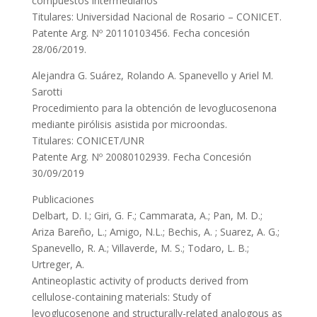
compuestos intermediarios
Titulares: Universidad Nacional de Rosario – CONICET.
Patente Arg. Nº 20110103456. Fecha concesión
28/06/2019.
Alejandra G. Suárez, Rolando A. Spanevello y Ariel M.
Sarotti
Procedimiento para la obtención de levoglucosenona
mediante pirólisis asistida por microondas.
Titulares: CONICET/UNR
Patente Arg. Nº 20080102939. Fecha Concesión
30/09/2019
Publicaciones
Delbart, D. I.; Giri, G. F.; Cammarata, A.; Pan, M. D.;
Ariza Bareño, L.; Amigo, N.L.; Bechis, A. ; Suarez, A. G.;
Spanevello, R. A.; Villaverde, M. S.; Todaro, L. B.;
Urtreger, A.
Antineoplastic activity of products derived from
cellulose-containing materials: Study of
levoglucosenone and structurally-related analogous as