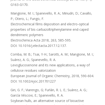
G163-G170.
Mangione, M. I.; Spanevello, R. A.; Minudri, D.; Cavallo,
P.; Otero, L.; Fungo, F.
Electrochemical films deposition and electro-optical
properties of bis-carbazoltriphenylamine end-caped
dendrimeric polymers
Electrochimica Acta 2018, 263, 585-595.
DOI: 10.1016/j.electacta.2017.12.137.
Comba, M. B.; Tsai, Y-H.; Sarotti, A. M.; Mangione, M. I.;
Suárez, A. G.; Spanevello, R. A.
Levoglucosenone and its new applications, a way of
cellulose residues valorization
European Journal of Organic Chemistry, 2018, 590-604.
DOI: 10.1002/ejoc.201701227
Giri, G. F.; Viarengo, G; Furlán, R. L. E.; Suárez, A. G.;
García Véscovi, E.; Spanevello, R. A.
Soybean hulls, an alternative source of bioactive