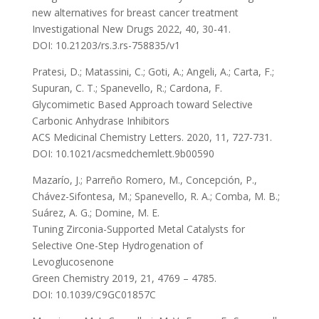
new alternatives for breast cancer treatment
Investigational New Drugs 2022, 40, 30-41.
DOI: 10.21203/rs.3.rs-758835/v1
Pratesi, D.; Matassini, C.; Goti, A.; Angeli, A.; Carta, F.;
Supuran, C. T.; Spanevello, R.; Cardona, F.
Glycomimetic Based Approach toward Selective
Carbonic Anhydrase Inhibitors
ACS Medicinal Chemistry Letters. 2020, 11, 727-731.
DOI: 10.1021/acsmedchemlett.9b00590
Mazarío, J.; Parreño Romero, M., Concepción, P.,
Chávez-Sifontesa, M.; Spanevello, R. A.; Comba, M. B.;
Suárez, A. G.; Domine, M. E.
Tuning Zirconia-Supported Metal Catalysts for
Selective One-Step Hydrogenation of
Levoglucosenone
Green Chemistry 2019, 21, 4769 – 4785.
DOI: 10.1039/C9GC01857C