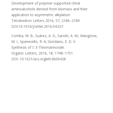
Development of polymer-supported chiral
aminoalcohols derived from biomass and their
application to asymmetric alkylation
Tetrahedron Letters 2016, 57, 2186–2189
DOI:10.1016/j.tetlet.2016.04.021
Comba, M. B.; Suárez, A. G.; Sarotti, A. M.; Mangione,
M. I.; Spanevello, R. A; Giordano, E. D. V.
Synthesis of  3-Thiomannoside.
Organic Letters, 2016, 18, 1748−1751.
DOI: 10.1021/acs.orglett.6b00428