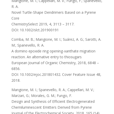
Mangione, M. I.; Cappellari, M. V.; Fungo, F.; Spanevello,
R. A.
Novel Turtle-Shape Dendrimers Based on a Pyrene
Core
ChemistrySelect 2019, 4, 3113 – 3117.
DOI: 10.1002/slct.201900191
Comba, M. B.; Mangione, M. I.; Suárez, A. G.; Sarotti, A.
M.; Spanevello, R. A.
A domino epoxide ring opening-xanthate migration
reaction. An alternative entry to thiosugars
European Journal of Organic Chemistry, 2018, 6848 –
6856.
DOI: 10.1002/ejoc.201801432. Cover Feature Issue 48,
2018.
Mangione, M. I.; Spanevello, R. A.; Cappellari, M. V.;
Marzari, G.; Morales, G. M.; Fungo, F.
Design and Synthesis of Efficient Electrogenerated
Chemiluminescent Emitters Derived from Pyrene
Journal of the Electrochemical Society, 2018, 165 (14)